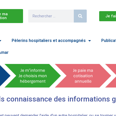
e ma
Je fa
tion
Pèlerins hospitaliers et accompagnés
Publica
 Amar
ds connaissance des informations g
t peuvent demander l’aide d’un autre hospitalier, ou se tourner 