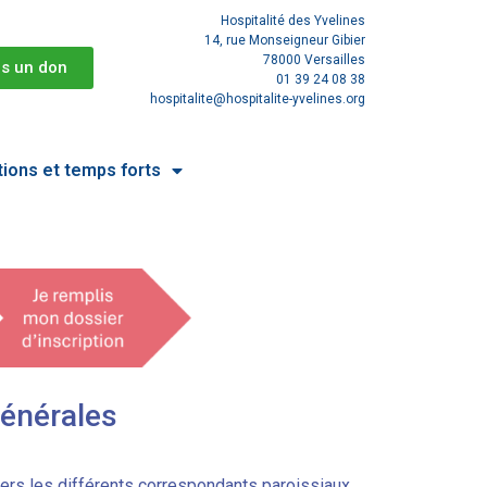
Hospitalité des Yvelines
14, rue Monseigneur Gibier
78000 Versailles
is un don
01 39 24 08 38
hospitalite@hospitalite-yvelines.org
tions et temps forts
énérales
vers les différents correspondants paroissiaux