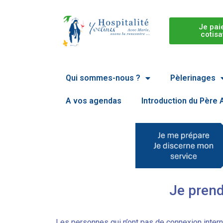
Je pai
cotisa
Qui sommes-nous ?
Pèlerinages
A vos agendas
Introduction du Père
Je pren
Les personnes qui n’ont pas de connexion interne