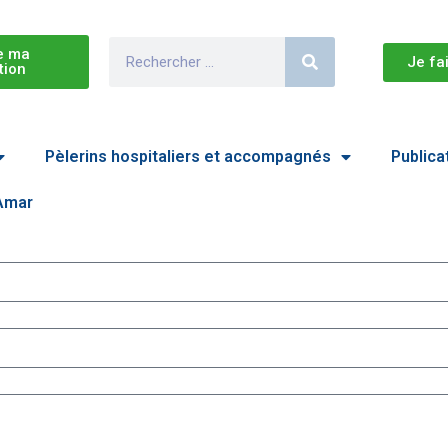
e ma
Je fa
tion
Pèlerins hospitaliers et accompagnés
Publica
 Amar