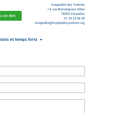
Hospitalité des Yvelines
14, rue Monseigneur Gibier
78000 Versailles
is un don
01 39 24 08 38
hospitalite@hospitalite-yvelines.org
tions et temps forts